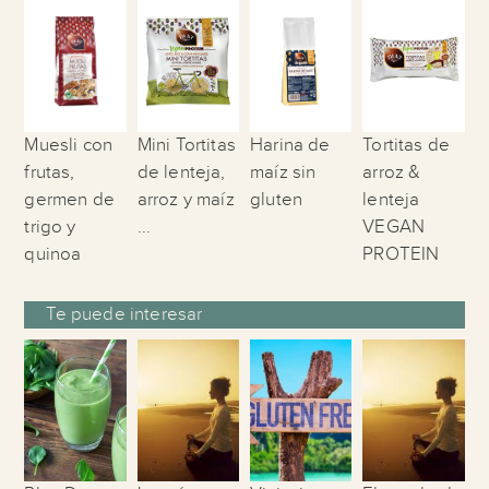
Muesli con
Mini Tortitas
Harina de
Tortitas de
frutas,
de lenteja,
maíz sin
arroz &
germen de
arroz y maíz
gluten
lenteja
trigo y
...
VEGAN
quinoa
PROTEIN
Te puede interesar