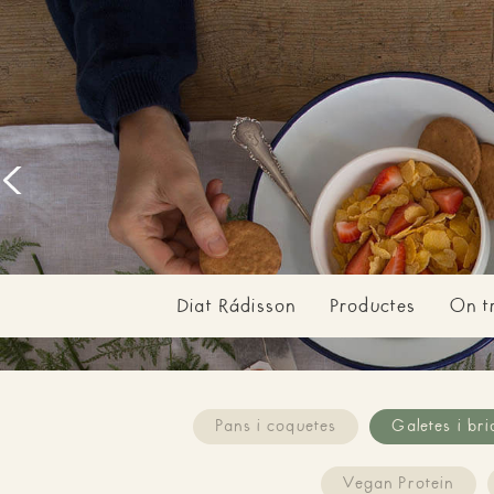
Prev
Diat Rádisson
Productes
On t
Pans i coquetes
Galetes i bri
Vegan Protein