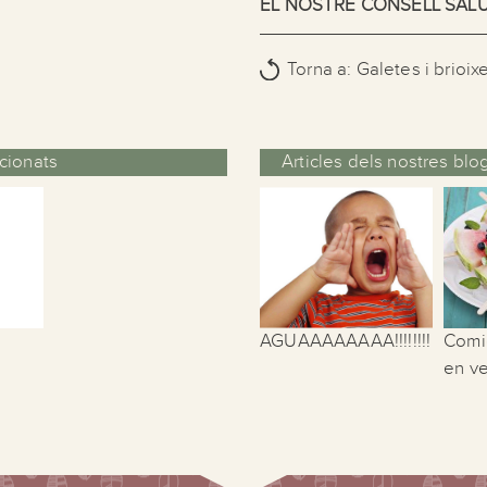
EL NOSTRE CONSELL SAL
Torna a: Galetes i brioixe
cionats
Articles dels nostres bl
AGUAAAAAAAA!!!!!!!!
Comi
en v