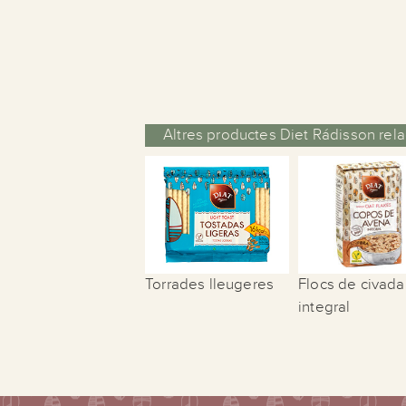
Altres productes Diet Rádisson rela
Torrades lleugeres
Flocs de civada
integral