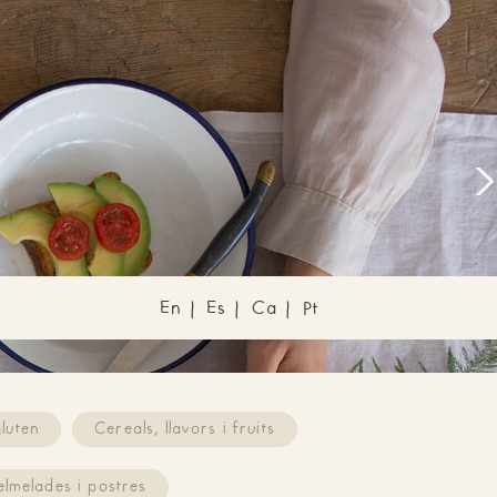
Next
..
En
Es
Ca
|
|
|
Pt
luten
Cereals, llavors i fruits
elmelades i postres