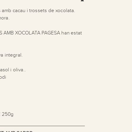
s amb cacau i trossets de xocolata.
hora.
S AMB XOCOLATA PAGESA han estat
 integral.
sol i oliva..
odi
 250g