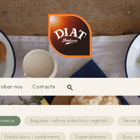
Busca.
robar-nos
Contacte
oixeria
Begudes i altres substituts vegetals
Sense g
Endolcidors i condiments
Superaliments
Sucs, m