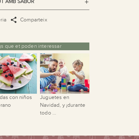
UT AMB SABOR
ria
Comparteix
ogs que et poden interessar
das con niños
Juguetes en
erano
Navidad, y ¡durante
todo ...