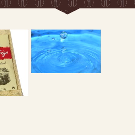
El agua, un verdadero
nutriente
o