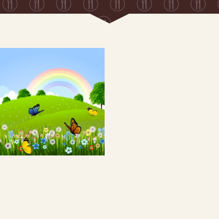
Llénate de energía para
recibir a la primavera