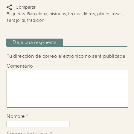
Compartir
Etiquetas:
Barcelona
,
historias
,
lectura
,
libros
,
placer
,
rosas
,
sant jordi
,
tradición
Deja una respuesta
Tu dirección de correo electrónico no será publicada.
Comentario
Nombre
*
Correo electrónico
*