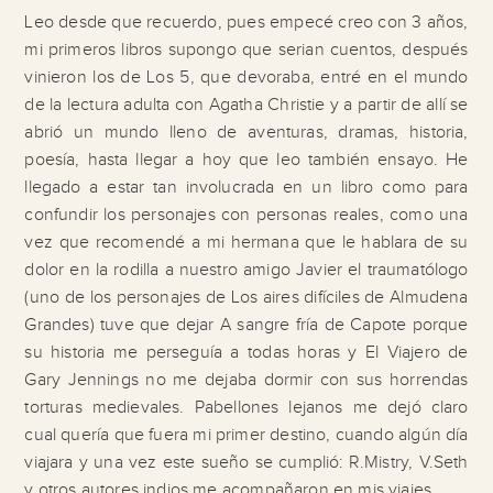
Leo desde que recuerdo, pues empecé creo con 3 años,
mi primeros libros supongo que serian cuentos, después
vinieron los de Los 5, que devoraba, entré en el mundo
de la lectura adulta con Agatha Christie y a partir de allí se
abrió un mundo lleno de aventuras, dramas, historia,
poesía, hasta llegar a hoy que leo también ensayo. He
llegado a estar tan involucrada en un libro como para
confundir los personajes con personas reales, como una
vez que recomendé a mi hermana que le hablara de su
dolor en la rodilla a nuestro amigo Javier el traumatólogo
(uno de los personajes de Los aires difíciles de Almudena
Grandes) tuve que dejar A sangre fría de Capote porque
su historia me perseguía a todas horas y El Viajero de
Gary Jennings no me dejaba dormir con sus horrendas
torturas medievales. Pabellones lejanos me dejó claro
cual quería que fuera mi primer destino, cuando algún día
viajara y una vez este sueño se cumplió: R.Mistry, V.Seth
y otros autores indios me acompañaron en mis viajes.