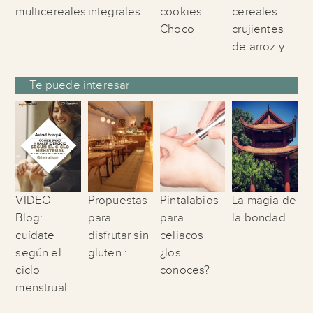
multicereales
integrales
cookies
cereales
Choco
crujientes
de arroz y ...
Te puede interesar
VIDEO
Propuestas
Pintalabios
La magia de
Blog:
para
para
la bondad
cuídate
disfrutar sin
celiacos
según el
gluten : ...
¿los
ciclo
conoces?
menstrual