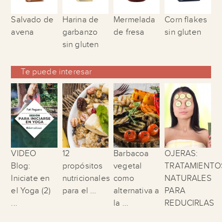
Salvado de
Harina de
Mermelada
Corn flakes
avena
garbanzo
de fresa
sin gluten
sin gluten
Te puede interesar
VIDEO
12
Barbacoa
OJERAS:
Blog:
propósitos
vegetal
TRATAMIENTO
Iniciate en
nutricionales
como
NATURALES
el Yoga (2)
para el ...
alternativa a
PARA
...
la ...
REDUCIRLAS