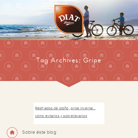
Buscar...
Tag Archives: Gripe
Resfriados de otoño, gripe invernal…
cómo evitarlos y sobrellevarlos
Sobre éste blog