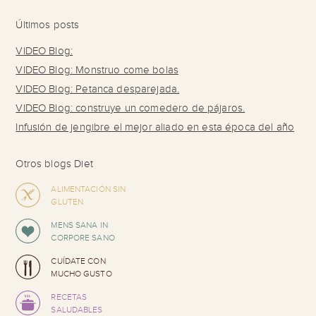
Últimos posts
VIDEO Blog:
VIDEO Blog: Monstruo come bolas
VIDEO Blog: Petanca desparejada.
VIDEO Blog: construye un comedero de pájaros.
Infusión de jengibre el mejor aliado en esta época del año
Otros blogs Diet
ALIMENTACIÓN SIN
GLUTEN
MENS SANA IN
CORPORE SANO
CUÍDATE CON
MUCHO GUSTO
RECETAS
SALUDABLES