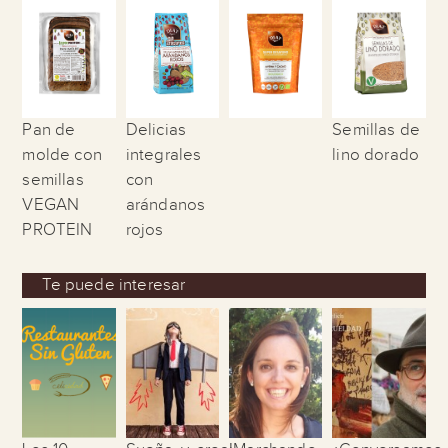
Pan de
Delicias
Semillas de
molde con
integrales
lino dorado
semillas
con
VEGAN
arándanos
PROTEIN
rojos
Te puede interesar