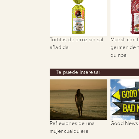
Tortitas de arroz sin sal
Muesli con f
añadida
germen de t
quinoa
Te puede interesar
Reflexiones de una
Good News,
mujer cualquiera