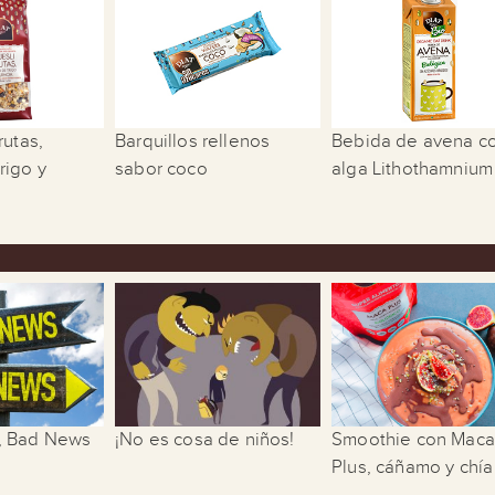
rutas,
Barquillos rellenos
Bebida de avena c
rigo y
sabor coco
alga Lithothamnium .
 Bad News
¡No es cosa de niños!
Smoothie con Maca
Plus, cáñamo y chía