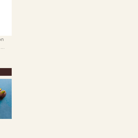
on
..