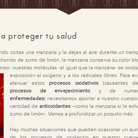
ra proteger tu salud
ndo cortas una manzana y la dejas al aire durante un tiem
chorrito de zumo de limón, la manzana conserva su color bl
rpo: nuestras moléculas -al igual que la manzana- se oxida
exposición al oxígeno y a los radicales libres. Para ev
atenuar estos
procesos oxidativos
(causantes de
procesos de envejecimiento
y de numero
enfermedades
) necesitamos aportar a nuestro cuerpo
cantidad de
antioxidantes
–como la manzana si le ec
zumo de limón-. Vamos a profundizar un poquito más:
Hay muchas situaciones que pueden ocasionar un au
de los procesos de oxidación en nuestro cuerp