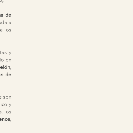
o).
ma de
uda a
a los
tas y
do en
elón,
as de
e son
tico y
o
, los
enos,