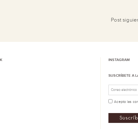
Post sigui
K
INSTAGRAM
SUSCRÍBETE A 
Acepto las
co