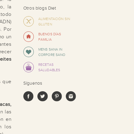
o, la
Otros blogs Diet
…todo
ALIMENTACIÓN SIN
 ADN)
GLUTEN
. Por
BUENOS DÍAS
mo un
FAMILIA
antes
MENS SANA IN
recer
CORPORE SANO
ceites
RECETAS
SALUDABLES
s que
Síguenos
nacas,
n las
ón en
n los