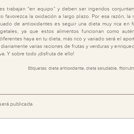
es trabajan “en equipo” y deben ser ingeridos conjunta
o favorezca la oxidación a largo plazo. Por esa razón, la 
ado de antioxidantes es seguir una dieta muy rica en fr
egetales, ya que estos alimentos funcionan como autén
diferentes haya en tu dieta, más rico y variado será el apo
 diariamente varias raciones de frutas y verduras y enrique
va. Y sobre todo ¡disfruta de ello!
Etiquetas:
dieta antioxidante
,
dieta saludable
,
fitonut
será publicada.