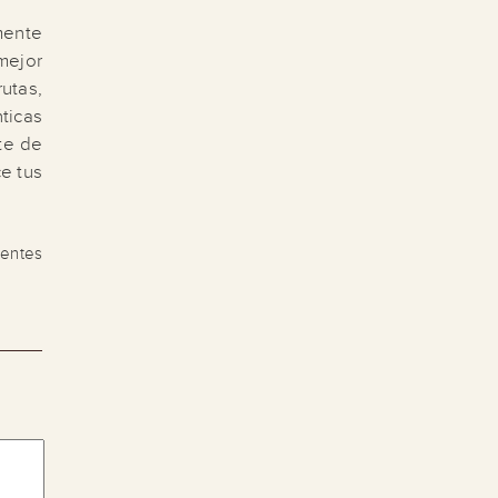
mente
mejor
utas,
ticas
rte de
ce tus
rientes