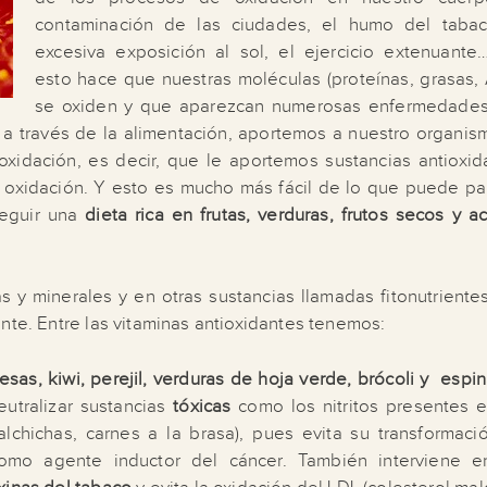
contaminación de las ciudades, el humo del tabac
excesiva exposición al sol, el ejercicio extenuante
esto hace que nuestras moléculas (proteínas, grasas,
se oxiden y que aparezcan numerosas enfermedades
, a través de la alimentación, aportemos a nuestro organis
oxidación, es decir, que le aportemos sustancias antioxid
la oxidación. Y esto es mucho más fácil de lo que puede pa
seguir una
dieta rica en frutas, verduras, frutos secos y a
s y minerales y en otras sustancias llamadas fitonutriente
nte. Entre las vitaminas antioxidantes tenemos:
fresas, kiwi, perejil, verduras de hoja verde, brócoli y espi
eutralizar sustancias
tóxicas
como los nitritos presentes e
lchichas, carnes a la brasa), pues evita su transformaci
como agente inductor del cáncer. También interviene e