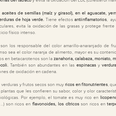
oxinas del tabaco
y evita la oxidación del LDL (colesterol mal
s
aceites de semillas (maíz y girasol), en el aguacate, ye
erduras de hoja verde.
Tiene efectos
antiinflamatorios
, ay
ulares, evita la oxidación de las grasas y protege frente 
icio físico intenso.
son los responsable del color amarillo-anaranjado de fru
enso sea el color naranja de alimento, mayor es su conteni
os en betacarotenos son la
zanahoria, calabaza, moniato, m
coli.
También son abundantes en las
espinacas
y
verdur
iones de oxidación en cadena.
, verduras y frutos secos son muy
ricos en fitonutrientes
, qu
plantas que les confieren su sabor, color y olor caracterís
iológicas. Por ejemplo, el tomate es muy rico en
licopen
s
…) son ricos en
flavonoides, los cítricos
son ricos en
terp