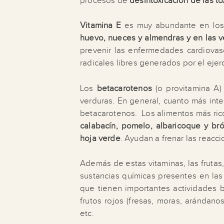
procesos de
desintoxicación de las t
Vitamina E
es
muy abundante en lo
huevo, nueces y almendras y en las v
prevenir las enfermedades cardiovasc
radicales libres generados por el ejerc
Los
betacarotenos
(o provitamina A) 
verduras. En general, cuanto más int
betacarotenos. Los alimentos más ric
calabacín, pomelo, albaricoque y bró
hoja verde
. Ayudan a frenar las reacc
Además de estas vitaminas, las frutas
sustancias químicas presentes en las 
que tienen importantes actividades b
frutos rojos (fresas, moras,
arándano
etc.