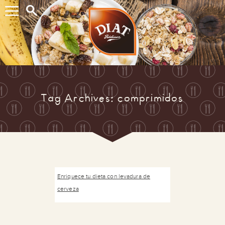
Buscar...
Tag Archives: comprimidos
Enriquece tu dieta con levadura de
cerveza