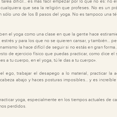
 tarea difícil… es más fácil empezar por lo que no es: no e
cualquiera que sea la religión que profeses. No es un prá
 tan sólo uno de los 8 pasos del yoga. No es tampoco una té
.
ben el yoga como una clase en que la gente hace estirami
el estrés y para los que no se quieren cansar, y también… p
namismo la hace difícil de seguir si no estás en gran forma
resto de ejercicio físico que puedas practicar, como dice el
es a tu cuerpo, en el yoga, tú le das a tu cuerpo».
el ego, trabajar el desapego a lo material, practicar la a
 cabeza abajo y haces posturas imposibles… y es increíble
 practicar yoga, especialmente en los tiempos actuales de c
mos perdidos.