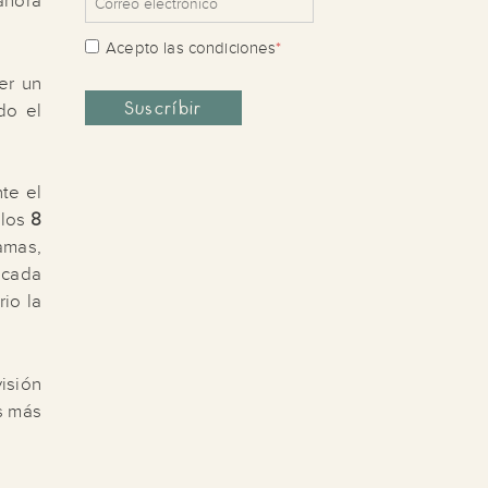
ahora
Acepto las
condiciones
*
er un
do el
te el
 los
8
amas,
 cada
io la
isión
os más