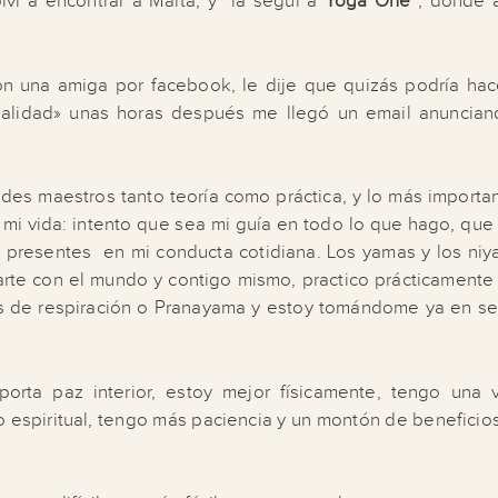
lví a encontrar a Marta, y la seguí a
Yoga One
, donde 
n una amiga por facebook, le dije que quizás podría hac
alidad» unas horas después me llegó un email anuncian
es maestros tanto teoría como práctica, y lo más importan
 mi vida: intento que sea mi guía en todo lo que hago, que
 presentes en mi conducta cotidiana. Los yamas y los niy
arte con el mundo y contigo mismo, practico prácticamente
ios de respiración o Pranayama y estoy tomándome ya en ser
ta paz interior, estoy mejor físicamente, tengo una v
 lo espiritual, tengo más paciencia y un montón de benefici