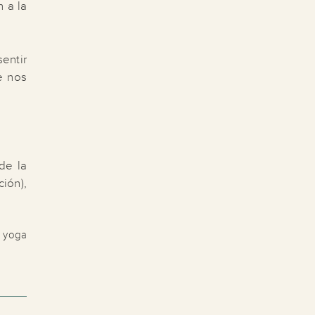
 a la
entir
e nos
de la
ción),
,
yoga