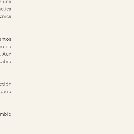
s una
ctica
cnica
entos
ero no
… Aun
 sabio
cción
 pero
ambio