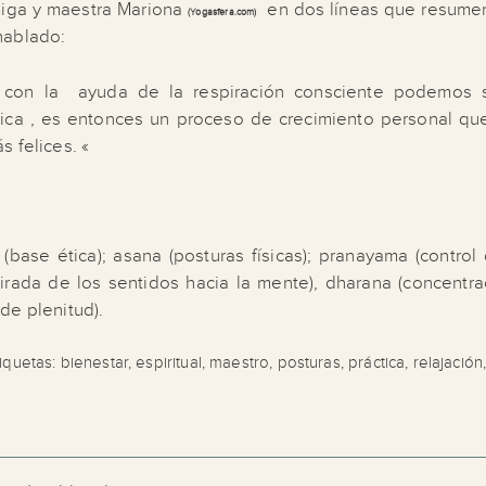
miga y maestra Mariona
en dos líneas que resumen
(Yogasfera.com)
hablado:
con la ayuda de la respiración consciente podemos s
tica , es entonces un proceso de crecimiento personal qu
 felices. «
base ética); asana (posturas físicas); pranayama (control 
etirada de los sentidos hacia la mente), dharana (concentra
de plenitud).
tiquetas:
bienestar
,
espiritual
,
maestro
,
posturas
,
práctica
,
relajación