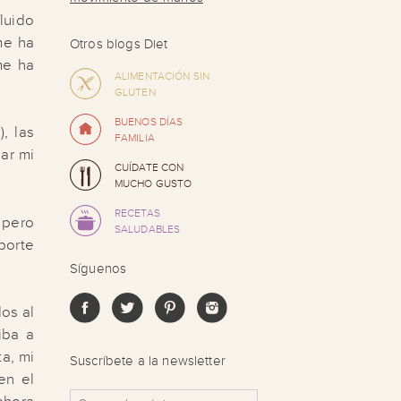
luido
me ha
Otros blogs Diet
me ha
ALIMENTACIÓN SIN
GLUTEN
BUENOS DÍAS
, las
FAMILIA
dar mi
CUÍDATE CON
MUCHO GUSTO
RECETAS
 pero
SALUDABLES
porte
Síguenos
os al
iba a
ta, mi
Suscríbete a la newsletter
en el