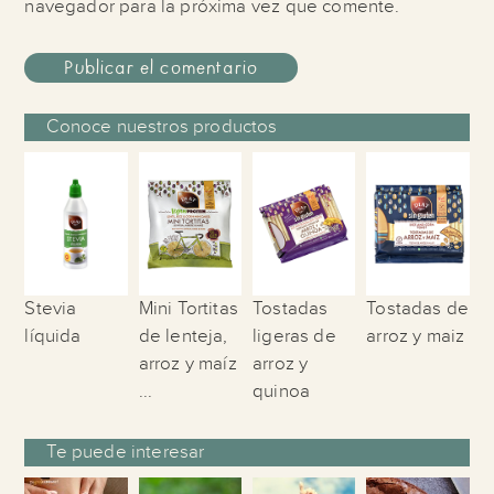
navegador para la próxima vez que comente.
Conoce nuestros productos
Stevia
Mini Tortitas
Tostadas
Tostadas de
líquida
de lenteja,
ligeras de
arroz y maiz
arroz y maíz
arroz y
...
quinoa
Te puede interesar