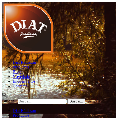
Diat Rádisson
Productos
Blog
Novedades
Encuéntranos
Contacto
Buscar...
Diat Rádisson
Productos