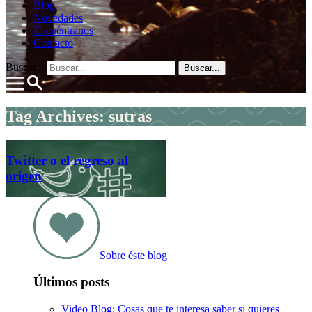
Blog
Novedades
Encuéntranos
Contacto
Buscar...
Tag Archives: sutras
Twitter o el regreso al
origen
Sobre éste blog
Últimos posts
Video Blog: Cosas que te interesa saber si quieres