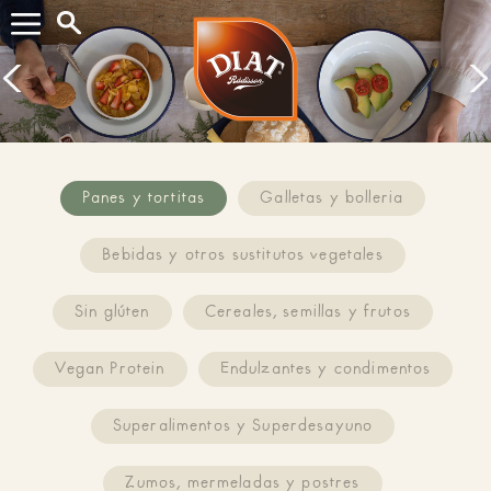
Buscar...
Prev
Next
Panes y tortitas
Galletas y bolleria
Bebidas y otros sustitutos vegetales
Sin glúten
Cereales, semillas y frutos
Vegan Protein
Endulzantes y condimentos
Superalimentos y Superdesayuno
Zumos, mermeladas y postres