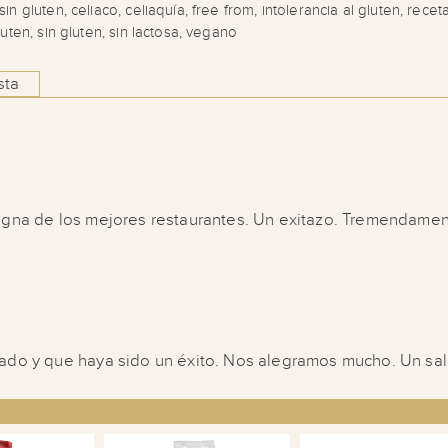
sin gluten
,
celiaco
,
celiaquía
,
free from
,
intolerancia al gluten
,
recet
luten
,
sin gluten
,
sin lactosa
,
vegano
sta
digna de los mejores restaurantes. Un exitazo. Tremendame
tado y que haya sido un éxito. Nos alegramos mucho. Un sa