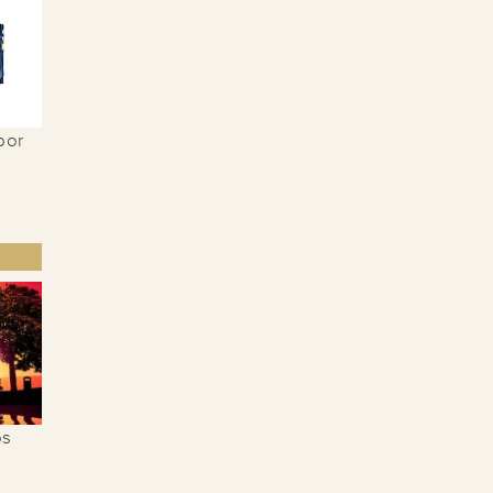
bor
os