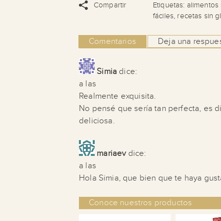
Compartir
Etiquetas:
alimentos 
fáciles
,
recetas sin g
Comentarios
Deja una respue
Simia
dice:
a las
Realmente exquisita.
No pensé que sería tan perfecta, es 
deliciosa.
mariaev
dice:
a las
Hola Simia, que bien que te haya gus
Conoce nuestros productos