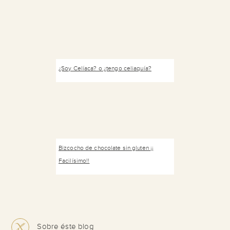
¿Soy Celíaca? o ¿tengo celiaquía?
Bizcocho de chocolate sin gluten ¡¡
Facilísimo!!
Sobre éste blog