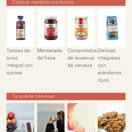
Conoce nuestros productos
Tortitas de
Mermelada
Comprimidos
Delicias
arroz
de fresa
de levadura
integrales
integral con
de cerveza
con
quinoa
arándanos
rojos
Te puede interesar