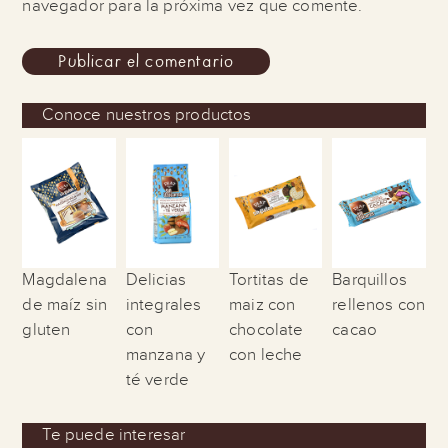
navegador para la próxima vez que comente.
Conoce nuestros productos
Magdalena
Delicias
Tortitas de
Barquillos
de maíz sin
integrales
maiz con
rellenos con
gluten
con
chocolate
cacao
manzana y
con leche
té verde
Te puede interesar