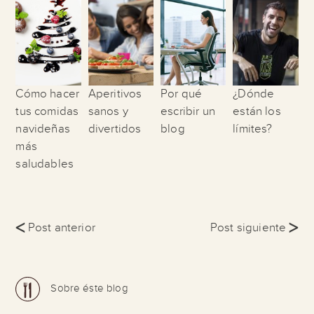
Cómo hacer
Aperitivos
Por qué
¿Dónde
tus comidas
sanos y
escribir un
están los
navideñas
divertidos
blog
límites?
más
saludables
<
>
Post anterior
Post siguiente
Sobre éste blog