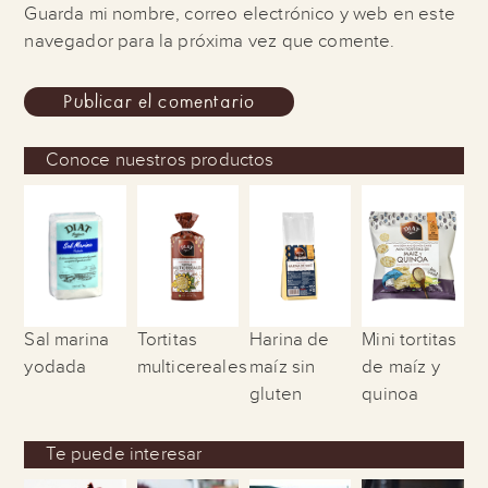
Guarda mi nombre, correo electrónico y web en este
navegador para la próxima vez que comente.
Conoce nuestros productos
Sal marina
Tortitas
Harina de
Mini tortitas
yodada
multicereales
maíz sin
de maíz y
gluten
quinoa
Te puede interesar