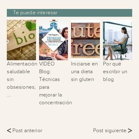
Te puede interesar
Alimentación
VIDEO
Iniciarse en
Por qué
saludable
Blog:
una dieta
escribir un
sin
Técnicas
sin gluten
blog
obsesiones;
para
...
mejorar la
concentración
<
>
Post anterior
Post siguiente