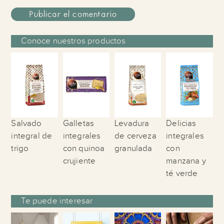
Conoce nuestros productos
Salvado
Galletas
Levadura
Delicias
integral de
integrales
de cerveza
integrales
trigo
con quinoa
granulada
con
crujiente
manzana y
té verde
Te puede interesar