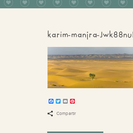
karim-manjra-Jwk88nu
Facebook
Twitter
Email
Pinterest
Compartir