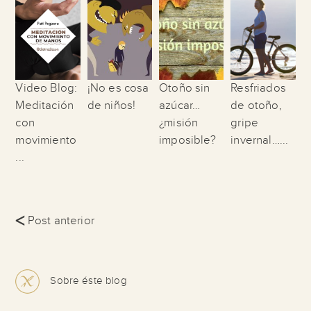
Video Blog:
¡No es cosa
Otoño sin
Resfriados
Meditación
de niños!
azúcar…
de otoño,
con
¿misión
gripe
movimiento
imposible?
invernal…...
...
<
Post anterior
Sobre éste blog