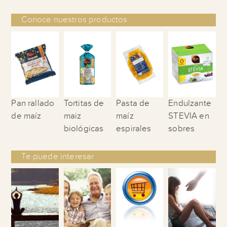
Conoce nuestros productos
Pan rallado
Tortitas de
Pasta de
Endulzante
de maíz
maiz
maíz
STEVIA en
biológicas
espirales
sobres
Te puede interesar