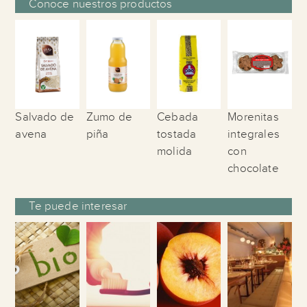
Conoce nuestros productos
Salvado de
Zumo de
Cebada
Morenitas
avena
piña
tostada
integrales
molida
con
chocolate
Te puede interesar