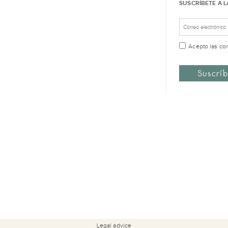
SUSCRÍBETE A 
Acepto las
co
Legal advice