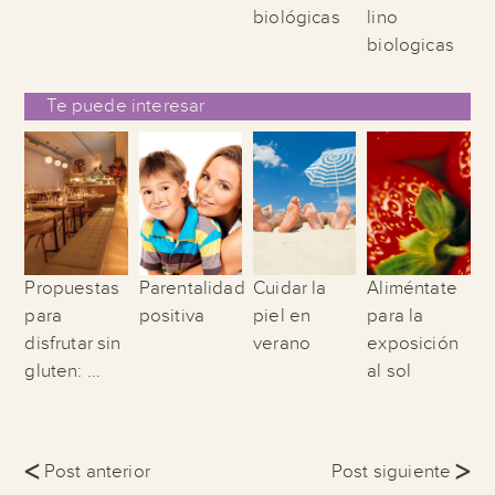
biológicas
lino
biologicas
Te puede interesar
Propuestas
Parentalidad
Cuidar la
Aliméntate
para
positiva
piel en
para la
disfrutar sin
verano
exposición
gluten: ...
al sol
<
>
Post anterior
Post siguiente